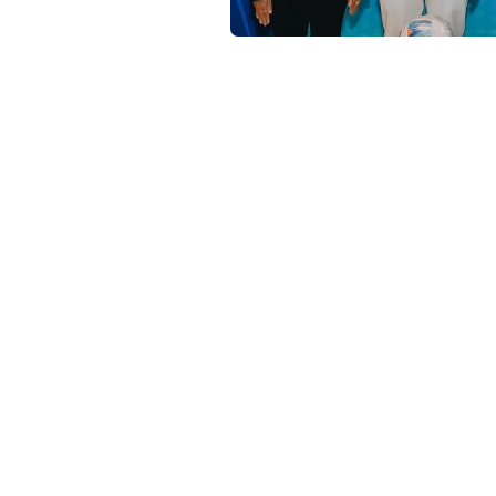
c
o
สำนักงานสลากกินแบ่งรัฐบาล (GLO) นำโดย พันตำ
พันโท หนุน ศันสนาคม ผู้อำนวยการสำนักงานสลากก
m
เมเจอร์ ซีนีเพล็กซ์ กรุ้ป จำกัด (มหาชน) จัดกิจก
สหไทย การ์เด้น พลาซ่า จังหวัดสุราษฎร์ธานี ซึ่งก
ท้องอ่าว) สลากกินแบ่งสงเคราะห์ 238 และโรงเรีย
ร่วมกิจกรรม