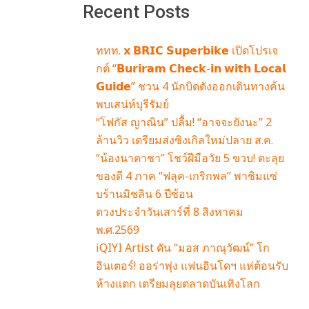
Recent Posts
ททท. 𝘅 𝗕𝗥𝗜𝗖 𝗦𝘂𝗽𝗲𝗿𝗯𝗶𝗸𝗲 เปิดโปรเจ
กต์ “𝗕𝘂𝗿𝗶𝗿𝗮𝗺 𝗖𝗵𝗲𝗰𝗸-𝗶𝗻 𝘄𝗶𝘁𝗵 𝗟𝗼𝗰𝗮𝗹
𝗚𝘂𝗶𝗱𝗲” ชวน 4 นักบิดดังออกเดินทางค้น
พบเสน่ห์บุรีรัมย์
“โฟกัส ญาณิน” ปลื้ม! “อาจจะยังนะ” 2
ล้านวิว เตรียมส่งซิงเกิลใหม่ปลาย ส.ค.
“น้องนาตาชา” โชว์ฝีมือวัย 5 ขวบ! ตะลุย
ของดี 4 ภาค “ฟลุค-เกริกพล” พาชิมแซ่
บร้านมิชลิน 6 ปีซ้อน
ดวงประจำวันเสาร์ที่ 8 สิงหาคม
พ.ศ.2569
iQIYI Artist ดัน “มอส ภาณุวัฒน์” โก
อินเตอร์! ออร่าพุ่ง แฟนอินโดฯ แห่ต้อนรับ
ห้างแตก เตรียมลุยตลาดบันเทิงโลก