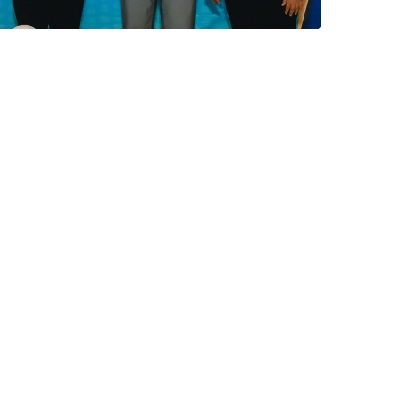
รวจเอก บุญส่ง จันทรีศรี กรรมการสลากกินแบ่งรัฐบาล พร้อมด้วย
ินแบ่งรัฐบาล และผู้บริหารระดับสูงของสำนักงานฯ ร่วมกับ บริษ
รรม “สลากเติมสุข ชวนน้องดูหนัง” ณ โรงภาพยนตร์ เมเจอร์ ซีนีเพล็ก
ิจกรรมในครั้งนี้เป็นน้อง ๆ จากโรงเรียนเทศบาลเมืองดอนสัก 1 (วัด
นวัดราษฎร์บำรุง (สลากกินแบ่งสงเคราะห์ 173) กว่า 120 คน เข้า