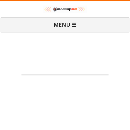
Skip
O
to
content
Primary
MENU
Navigation
n
Menu
T
h
e
Final Climb Challenge For
W
Sprinters! | Tour De France
Femmes Avec Zwift 2023
a
2023-
By:
admin
On:
กรกฎาคม 27,
VARIETY