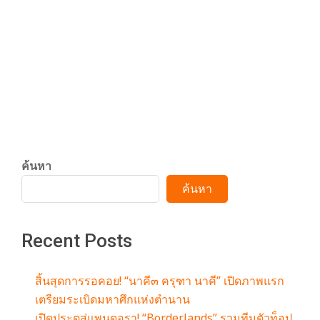
07-
y
2023
27
Ultricies Mattis Erat Viverra Consequat
3
Erat purus
CONTINUE READING
6
0
ค้นหา
.
ค้นหา
c
Recent Posts
o
สิ้นสุดการรอคอย! “นาคี๓ ครุฑา นาคี” เปิดภาพแรก
เตรียมระเบิดมหาศึกแห่งตำนาน
เปิดประตูสู่แพนดอรา! “Borderlands” รวมทีมตัวท็อป