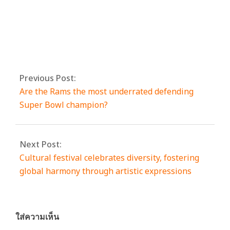
By:
admin
On:
กรกฎาคม 27, 2023
Tagged:
2023
,
challenge
,
finals
With:
0
Comments
Previous Post:
Are the Rams the most underrated defending
Super Bowl champion?
Next Post:
Cultural festival celebrates diversity, fostering
global harmony through artistic expressions
ใส่ความเห็น