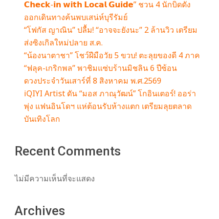
𝗖𝗵𝗲𝗰𝗸-𝗶𝗻 𝘄𝗶𝘁𝗵 𝗟𝗼𝗰𝗮𝗹 𝗚𝘂𝗶𝗱𝗲” ชวน 4 นักบิดดัง
ออกเดินทางค้นพบเสน่ห์บุรีรัมย์
“โฟกัส ญาณิน” ปลื้ม! “อาจจะยังนะ” 2 ล้านวิว เตรียม
ส่งซิงเกิลใหม่ปลาย ส.ค.
“น้องนาตาชา” โชว์ฝีมือวัย 5 ขวบ! ตะลุยของดี 4 ภาค
“ฟลุค-เกริกพล” พาชิมแซ่บร้านมิชลิน 6 ปีซ้อน
ดวงประจำวันเสาร์ที่ 8 สิงหาคม พ.ศ.2569
iQIYI Artist ดัน “มอส ภาณุวัฒน์” โกอินเตอร์! ออร่า
พุ่ง แฟนอินโดฯ แห่ต้อนรับห้างแตก เตรียมลุยตลาด
บันเทิงโลก
Recent Comments
ไม่มีความเห็นที่จะแสดง
Archives