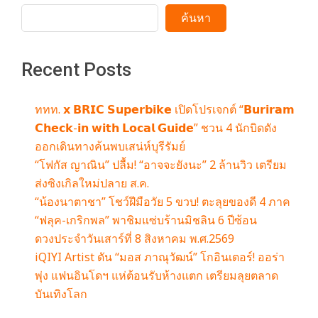
m
ค้นหา
Recent Posts
ททท. 𝘅 𝗕𝗥𝗜𝗖 𝗦𝘂𝗽𝗲𝗿𝗯𝗶𝗸𝗲 เปิดโปรเจกต์ “𝗕𝘂𝗿𝗶𝗿𝗮𝗺
𝗖𝗵𝗲𝗰𝗸-𝗶𝗻 𝘄𝗶𝘁𝗵 𝗟𝗼𝗰𝗮𝗹 𝗚𝘂𝗶𝗱𝗲” ชวน 4 นักบิดดัง
ออกเดินทางค้นพบเสน่ห์บุรีรัมย์
“โฟกัส ญาณิน” ปลื้ม! “อาจจะยังนะ” 2 ล้านวิว เตรียม
ส่งซิงเกิลใหม่ปลาย ส.ค.
“น้องนาตาชา” โชว์ฝีมือวัย 5 ขวบ! ตะลุยของดี 4 ภาค
“ฟลุค-เกริกพล” พาชิมแซ่บร้านมิชลิน 6 ปีซ้อน
ดวงประจำวันเสาร์ที่ 8 สิงหาคม พ.ศ.2569
iQIYI Artist ดัน “มอส ภาณุวัฒน์” โกอินเตอร์! ออร่า
พุ่ง แฟนอินโดฯ แห่ต้อนรับห้างแตก เตรียมลุยตลาด
บันเทิงโลก