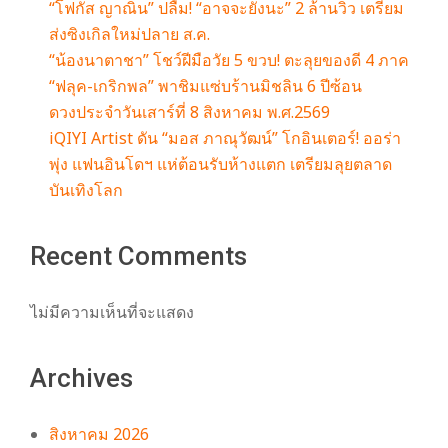
“โฟกัส ญาณิน” ปลื้ม! “อาจจะยังนะ” 2 ล้านวิว เตรียม
ส่งซิงเกิลใหม่ปลาย ส.ค.
“น้องนาตาชา” โชว์ฝีมือวัย 5 ขวบ! ตะลุยของดี 4 ภาค
“ฟลุค-เกริกพล” พาชิมแซ่บร้านมิชลิน 6 ปีซ้อน
ดวงประจำวันเสาร์ที่ 8 สิงหาคม พ.ศ.2569
iQIYI Artist ดัน “มอส ภาณุวัฒน์” โกอินเตอร์! ออร่า
พุ่ง แฟนอินโดฯ แห่ต้อนรับห้างแตก เตรียมลุยตลาด
บันเทิงโลก
Recent Comments
ไม่มีความเห็นที่จะแสดง
Archives
สิงหาคม 2026