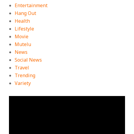
Entertainment
Hang Out
Health
Lifestyle
Movie
Mutelu
News
Social News
Travel
Trending
Variety
ตัว
เล่น
ไฟล์
วิดีโอ