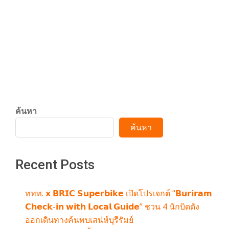
กรกฎาคม 3, 2026
03
“ฟรีน สโรชา” เตรียมจัดคอนเสิร์ตเดี่ยวครั้งแรก
“ROO
CONTINUE READING
ค้นหา
ค้นหา
Recent Posts
ททท. 𝘅 𝗕𝗥𝗜𝗖 𝗦𝘂𝗽𝗲𝗿𝗯𝗶𝗸𝗲 เปิดโปรเจกต์ “𝗕𝘂𝗿𝗶𝗿𝗮𝗺
𝗖𝗵𝗲𝗰𝗸-𝗶𝗻 𝘄𝗶𝘁𝗵 𝗟𝗼𝗰𝗮𝗹 𝗚𝘂𝗶𝗱𝗲” ชวน 4 นักบิดดัง
ออกเดินทางค้นพบเสน่ห์บุรีรัมย์