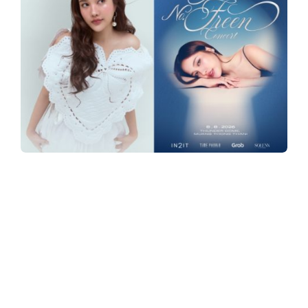
y
3
6
0
.
“ฟรีน สโรชา” เตรียมจัดคอนเสิร์ตเดี่ยวครั้งแรก
“ROOM NO. FREEN CONCERT” 8 ส.ค. 69 ณ
ธันเดอร์โดม เมืองทองธานี แฟน ๆ เตรียมกดบัตร
c
8 ก.ค. นี้
o
“ฟรีน –
สโรชา จันทร์กิมฮะ”
“ROOM NO. FREEN