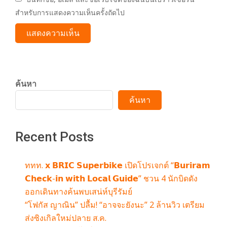
สำหรับการแสดงความเห็นครั้งถัดไป
ค้นหา
ค้นหา
Recent Posts
ททท. 𝘅 𝗕𝗥𝗜𝗖 𝗦𝘂𝗽𝗲𝗿𝗯𝗶𝗸𝗲 เปิดโปรเจกต์ “𝗕𝘂𝗿𝗶𝗿𝗮𝗺
𝗖𝗵𝗲𝗰𝗸-𝗶𝗻 𝘄𝗶𝘁𝗵 𝗟𝗼𝗰𝗮𝗹 𝗚𝘂𝗶𝗱𝗲” ชวน 4 นักบิดดัง
ออกเดินทางค้นพบเสน่ห์บุรีรัมย์
“โฟกัส ญาณิน” ปลื้ม! “อาจจะยังนะ” 2 ล้านวิว เตรียม
ส่งซิงเกิลใหม่ปลาย ส.ค.