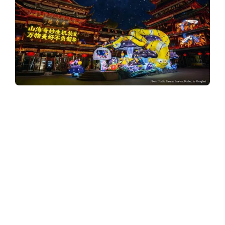
y
3
6
0
ไอคอนสยาม ร่วมกับ เซี่ยงไฮ้ ยู่หยวน ทัวริสต์
มาร์ท และ อินเตอร์สเต็ปส์ จัดมหกรรมศิลปะ
.
โคมไฟสุดยิ่งใหญ่ “Yuyuan Lantern Festival
2025” ฉลอง 50 ปีความสัมพันธ์ทางการทูต
ไทย–จีน ตั้งแต่วันที่ 27 มิถุนายน – 15 สิงหาคม
c
2568 ณ ริเวอร์ พาร์ค ไอคอนสยาม
o