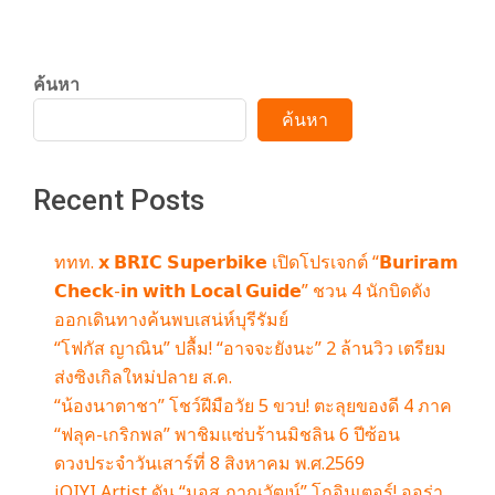
ค้นหา
ค้นหา
Recent Posts
ททท. 𝘅 𝗕𝗥𝗜𝗖 𝗦𝘂𝗽𝗲𝗿𝗯𝗶𝗸𝗲 เปิดโปรเจกต์ “𝗕𝘂𝗿𝗶𝗿𝗮𝗺
𝗖𝗵𝗲𝗰𝗸-𝗶𝗻 𝘄𝗶𝘁𝗵 𝗟𝗼𝗰𝗮𝗹 𝗚𝘂𝗶𝗱𝗲” ชวน 4 นักบิดดัง
ออกเดินทางค้นพบเสน่ห์บุรีรัมย์
“โฟกัส ญาณิน” ปลื้ม! “อาจจะยังนะ” 2 ล้านวิว เตรียม
ส่งซิงเกิลใหม่ปลาย ส.ค.
“น้องนาตาชา” โชว์ฝีมือวัย 5 ขวบ! ตะลุยของดี 4 ภาค
“ฟลุค-เกริกพล” พาชิมแซ่บร้านมิชลิน 6 ปีซ้อน
ดวงประจำวันเสาร์ที่ 8 สิงหาคม พ.ศ.2569
iQIYI Artist ดัน “มอส ภาณุวัฒน์” โกอินเตอร์! ออร่า