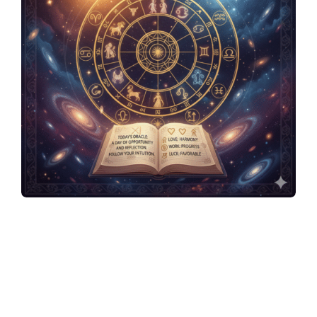
y
3
6
0
.
c
อาจารย์มงคล รอดเที่ยงธรรม นักพยากรณ์ไพ่
ยิปซี ลายมือ ศาสตขร์แห่งตัวเลข ฮวงจุ้ย โหงว
เฮ้ง ในสไตล์ธรรมชาติของชีวิตจริง เจ้าของ
o
เพจ
อาจารย์มงคล รอดเที่ยงธรรม
พยากรณ์
ดวง
ประจำวันศุกร์ที่ 3 เมษายน พ.ศ.2569