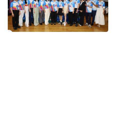
y
3
6
0
มูลนิธิช่วยคนปัญญาอ่อนแห่งประเทศไทย ใน
พระบรมราชินูปถัมภ์ จัดงานแถลงข่าวเดิน – วิ่ง
.
การกุศล “วิ่งสนุกปลูกปัญญา ครั้งที่ 3 ” (3rd
Run Fun Fund)
c
o