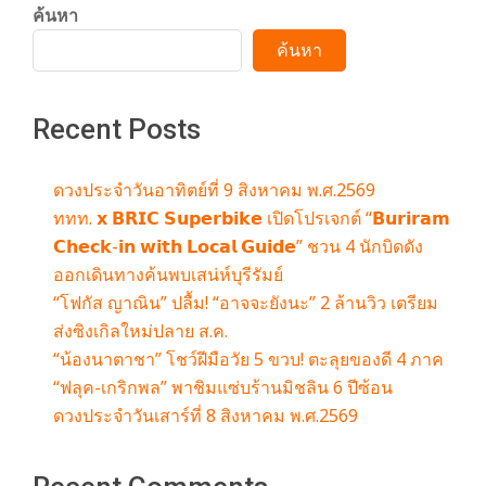
ค้นหา
ค้นหา
Recent Posts
ดวงประจำวันอาทิตย์ที่ 9 สิงหาคม พ.ศ.2569
ททท. 𝘅 𝗕𝗥𝗜𝗖 𝗦𝘂𝗽𝗲𝗿𝗯𝗶𝗸𝗲 เปิดโปรเจกต์ “𝗕𝘂𝗿𝗶𝗿𝗮𝗺
𝗖𝗵𝗲𝗰𝗸-𝗶𝗻 𝘄𝗶𝘁𝗵 𝗟𝗼𝗰𝗮𝗹 𝗚𝘂𝗶𝗱𝗲” ชวน 4 นักบิดดัง
ออกเดินทางค้นพบเสน่ห์บุรีรัมย์
“โฟกัส ญาณิน” ปลื้ม! “อาจจะยังนะ” 2 ล้านวิว เตรียม
ส่งซิงเกิลใหม่ปลาย ส.ค.
“น้องนาตาชา” โชว์ฝีมือวัย 5 ขวบ! ตะลุยของดี 4 ภาค
“ฟลุค-เกริกพล” พาชิมแซ่บร้านมิชลิน 6 ปีซ้อน
ดวงประจำวันเสาร์ที่ 8 สิงหาคม พ.ศ.2569