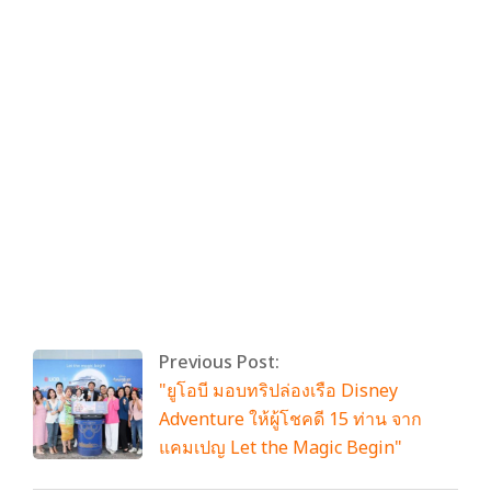
สยาม ในพระบรมราชูปถัมภ์
นายคณิน สแตนลีย์ ผู้สนับสนุนที่มีชื่อเสียง
ของ UNHCR
นางสาวสุชาดา ภูกิตติกุล รองผู้อำนวยการ
แผนกส่งเสริมความร่วมมือภาคเอกชน
UNHCR
By:
admin
On:
พฤษภาคม 30, 2025
Tagged:
No Tags
With:
0 Comments
Previous Post:
"ยูโอบี มอบทริปล่องเรือ Disney
Adventure ให้ผู้โชคดี 15 ท่าน จาก
แคมเปญ Let the Magic Begin"