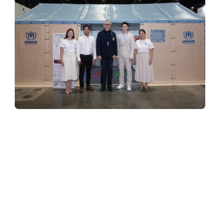
y
3
6
0
.
UNHCR สานต่อความร่วมมือ สมาคมสถาปนิก
สยาม ในพระบรมราชูปถัมภ์ บริษัท ทีทีเอฟ
อินเตอร์เนชั่นแนล จำกัด จัดแสดงบ้านผู้ลี้ภัย
c
(Refugee Housing Unit) ในงานสถาปนิก’68
o