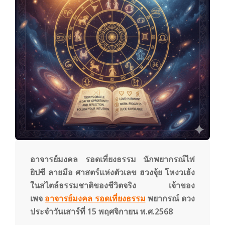
y
3
6
0
.
c
อาจารย์มงคล รอดเที่ยงธรรม นักพยากรณ์ไพ่
ยิปซี ลายมือ ศาสตร์แห่งตัวเลข ฮวงจุ้ย โหงวเฮ้ง
ในสไตล์ธรรมชาติของชีวิตจริง เจ้าของ
o
เพจ
อาจารย์มงคล รอดเที่ยงธรรม
พยากรณ์
ดวง
ประจำวันเสาร์ที่ 15 พฤศจิกายน พ.ศ.2568