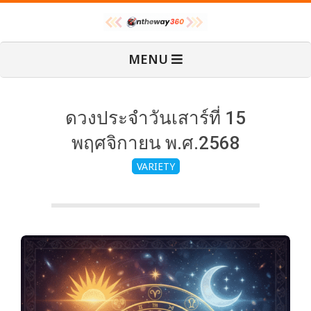
Skip
O
to
content
Primary
MENU
Navigation
n
Menu
T
ดวงประจำวันเสาร์ที่ 15
พฤศจิกายน พ.ศ.2568
h
VARIETY
e
W
a