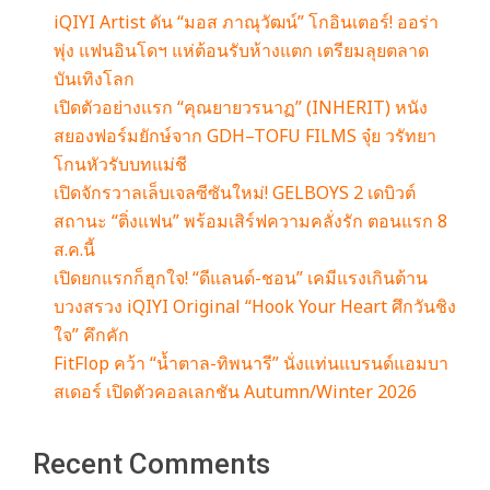
iQIYI Artist ดัน “มอส ภาณุวัฒน์” โกอินเตอร์! ออร่า
พุ่ง แฟนอินโดฯ แห่ต้อนรับห้างแตก เตรียมลุยตลาด
บันเทิงโลก
เปิดตัวอย่างแรก “คุณยายวรนาฏ” (INHERIT) หนัง
สยองฟอร์มยักษ์จาก GDH–TOFU FILMS จุ๋ย วรัทยา
โกนหัวรับบทแม่ชี
เปิดจักรวาลเล็บเจลซีซันใหม่! GELBOYS 2 เดบิวต์
สถานะ “ติ่งแฟน” พร้อมเสิร์ฟความคลั่งรัก ตอนแรก 8
ส.ค.นี้
เปิดยกแรกก็ฮุกใจ! “ดีแลนด์-ชอน” เคมีแรงเกินต้าน
บวงสรวง iQIYI Original “Hook Your Heart ศึกวันชิง
ใจ” คึกคัก
FitFlop คว้า “น้ำตาล-ทิพนารี” นั่งแท่นแบรนด์แอมบา
สเดอร์ เปิดตัวคอลเลกชัน Autumn/Winter 2026
Recent Comments