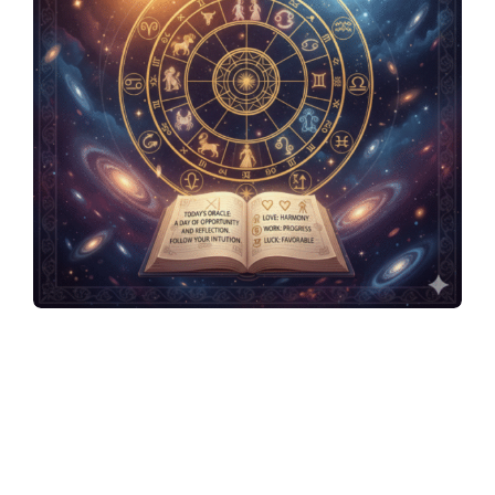
y
3
6
0
.
c
อาจารย์มงคล รอดเที่ยงธรรม นักพยากรณ์ไพ่
ยิปซี ลายมือ ศาสตร์แห่งตัวเลข ฮวงจุ้ย โหงวเฮ้ง
ในสไตล์ธรรมชาติของชีวิตจริง เจ้าของ
o
เพจ
อาจารย์มงคล รอดเที่ยงธรรม
พยากรณ์
ดวงประจำวันจันทร์ที่ 19 มกราคม พ.ศ.2569