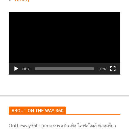
ตัว
เล่น
ไฟล์
วิดีโอ
00:00
09:37
ABOUT ON THE WAY 360
Ontheway360.com ครบรสบันเทิง ไลฟสไตล์ ท่องเที่ยว