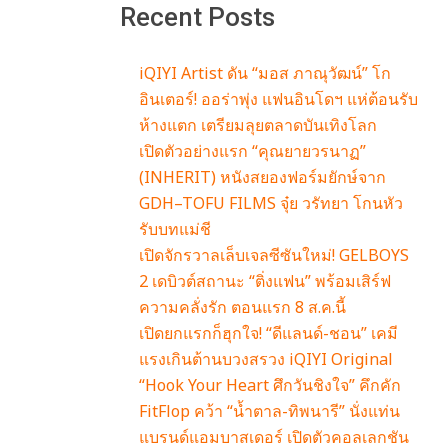
Recent Posts
iQIYI Artist ดัน “มอส ภาณุวัฒน์” โก
อินเตอร์! ออร่าพุ่ง แฟนอินโดฯ แห่ต้อนรับ
ห้างแตก เตรียมลุยตลาดบันเทิงโลก
เปิดตัวอย่างแรก “คุณยายวรนาฏ”
(INHERIT) หนังสยองฟอร์มยักษ์จาก
GDH–TOFU FILMS จุ๋ย วรัทยา โกนหัว
รับบทแม่ชี
เปิดจักรวาลเล็บเจลซีซันใหม่! GELBOYS
2 เดบิวต์สถานะ “ติ่งแฟน” พร้อมเสิร์ฟ
ความคลั่งรัก ตอนแรก 8 ส.ค.นี้
เปิดยกแรกก็ฮุกใจ! “ดีแลนด์-ชอน” เคมี
แรงเกินต้านบวงสรวง iQIYI Original
“Hook Your Heart ศึกวันชิงใจ” คึกคัก
FitFlop คว้า “น้ำตาล-ทิพนารี” นั่งแท่น
แบรนด์แอมบาสเดอร์ เปิดตัวคอลเลกชัน