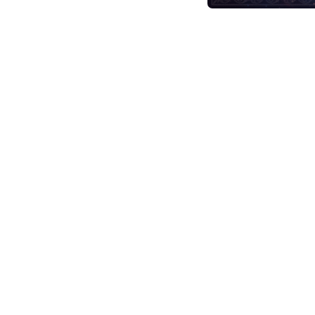
c
อาจารย์มงคล รอดเที่ยงธรรม นักพยากรณ์ไพ่ยิปซี
o
ชีวิตจริง เจ้าของเพจ อาจารย์มงคล รอดเที่ยงธร
m
ฤกษ์ดีประจำวันศุกร์เวลา 06.09 – 12.09 น.
สีมงคล สีดำ สีขาว สีน้ำเงิน
เลขไพ่ที่ได้ทั้งหมด 71802
เลขมงคล 7 1 8
เลขเด่น 8
77 11 88