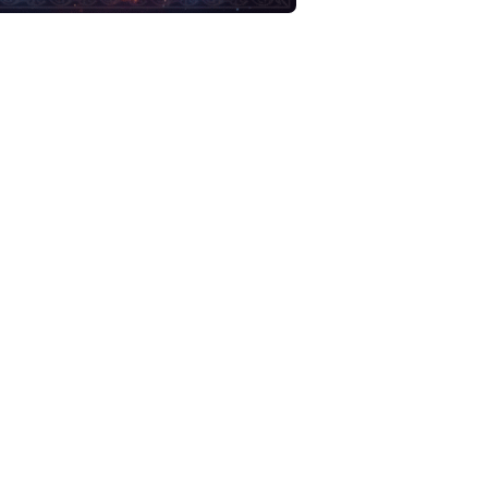
 ลายมือ ศาสตขร์แห่งตัวเลข ฮวงจุ้ย โหงวเฮ้ง ในสไตล์ธรรมชาติข
รม พยากรณ์
ดวงประจำวันศุกร์ที่ 30 มกราคม พ.ศ.2569