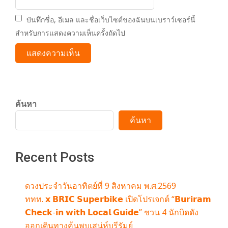
บันทึกชื่อ, อีเมล และชื่อเว็บไซต์ของฉันบนเบราว์เซอร์นี้
สำหรับการแสดงความเห็นครั้งถัดไป
ค้นหา
ค้นหา
Recent Posts
ดวงประจำวันอาทิตย์ที่ 9 สิงหาคม พ.ศ.2569
ททท. 𝘅 𝗕𝗥𝗜𝗖 𝗦𝘂𝗽𝗲𝗿𝗯𝗶𝗸𝗲 เปิดโปรเจกต์ “𝗕𝘂𝗿𝗶𝗿𝗮𝗺
𝗖𝗵𝗲𝗰𝗸-𝗶𝗻 𝘄𝗶𝘁𝗵 𝗟𝗼𝗰𝗮𝗹 𝗚𝘂𝗶𝗱𝗲” ชวน 4 นักบิดดัง
ออกเดินทางค้นพบเสน่ห์บุรีรัมย์