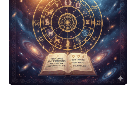
y
3
6
0
.
c
อาจารย์มงคล รอดเที่ยงธรรม นักพยากรณ์ไพ่
ยิปซี ลายมือ ศาสตขร์แห่งตัวเลข ฮวงจุ้ย โหงว
เฮ้ง ในสไตล์ธรรมชาติของชีวิตจริง เจ้าของ
o
เพจ อาจารย์มงคล รอดเที่ยงธรรม พยากรณ์
ดวงประจำวันศุกร์ที่ 6 กุมภาพันธ์ พ.ศ.2569