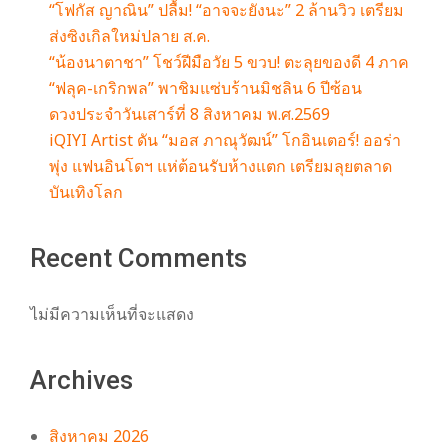
“โฟกัส ญาณิน” ปลื้ม! “อาจจะยังนะ” 2 ล้านวิว เตรียม
ส่งซิงเกิลใหม่ปลาย ส.ค.
“น้องนาตาชา” โชว์ฝีมือวัย 5 ขวบ! ตะลุยของดี 4 ภาค
“ฟลุค-เกริกพล” พาชิมแซ่บร้านมิชลิน 6 ปีซ้อน
ดวงประจำวันเสาร์ที่ 8 สิงหาคม พ.ศ.2569
iQIYI Artist ดัน “มอส ภาณุวัฒน์” โกอินเตอร์! ออร่า
พุ่ง แฟนอินโดฯ แห่ต้อนรับห้างแตก เตรียมลุยตลาด
บันเทิงโลก
Recent Comments
ไม่มีความเห็นที่จะแสดง
Archives
สิงหาคม 2026