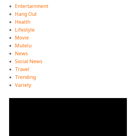
Entertainment
Hang Out
Health
Lifestyle
Movie
Mutelu
News
Social News
Travel
Trending
Variety
ตัว
เล่น
ไฟล์
วิดีโอ