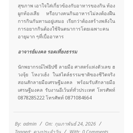
สุขภาพ เอาใจใส่เกี่ยวข้องกับอาหารของกิน ท้อง
ผูกท้องเสีย หรือบางคนกินอาหารไม่ลงต้องฝืน
การกินกันทานอยู่เสมอ เรียกว่าต้องสร้างพลังใน
การอยากกินต้องใช้จินตนาการโดยเฉพาะคน
อายุมาก ๆที่เบื่ออาหาร
อาจารย์มงคล รอดเที่ยงธรรม
นักพยากรณ์ไพ่ยิปซี ลายมือ ศาสตร์แห่งตัวเลข ฮ
วงจุ้ย โหงวเฮ้ง ในสไตล์ธรรมชาติของชีวิตจริง
สอนสักลายมือเศรษฐีมงคล พร้อมรับสักลายมือ
เศรษฐีมงคล รับงานอีเว้นท์ทั่วประเทศ โทรศัพท์
0878285222 โทรศัพท์ 0871084664
2026-
02-
24
By:
admin
On:
กุมภาพันธ์ 24, 2026
Tagged:
ดวงประจำวัน
With:
0 Comments