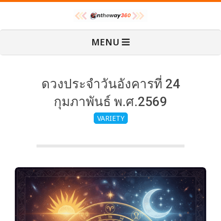
Skip
O
to
content
Primary
MENU
Navigation
n
Menu
T
ดวงประจำวันอังคารที่ 24
กุมภาพันธ์ พ.ศ.2569
h
VARIETY
e
W
a