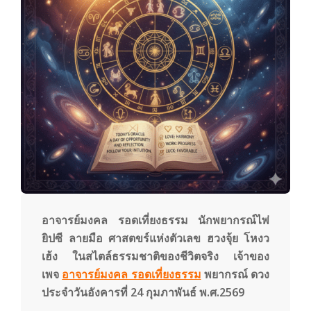
y
3
6
0
.
c
อาจารย์มงคล รอดเที่ยงธรรม นักพยากรณ์ไพ่
ยิปซี ลายมือ ศาสตขร์แห่งตัวเลข ฮวงจุ้ย โหงว
เฮ้ง ในสไตล์ธรรมชาติของชีวิตจริง เจ้าของ
o
เพจ
อาจารย์มงคล รอดเที่ยงธรรม
พยากรณ์
ดวง
ประจำวันอังคารที่ 24 กุมภาพันธ์ พ.ศ.2569