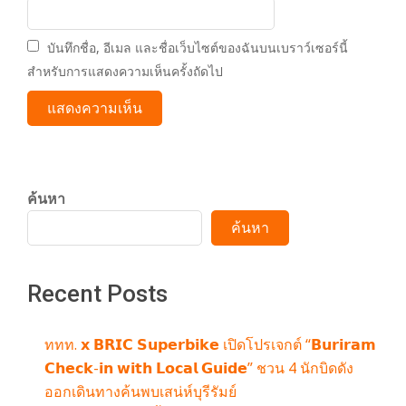
บันทึกชื่อ, อีเมล และชื่อเว็บไซต์ของฉันบนเบราว์เซอร์นี้
สำหรับการแสดงความเห็นครั้งถัดไป
ค้นหา
ค้นหา
Recent Posts
ททท. 𝘅 𝗕𝗥𝗜𝗖 𝗦𝘂𝗽𝗲𝗿𝗯𝗶𝗸𝗲 เปิดโปรเจกต์ “𝗕𝘂𝗿𝗶𝗿𝗮𝗺
𝗖𝗵𝗲𝗰𝗸-𝗶𝗻 𝘄𝗶𝘁𝗵 𝗟𝗼𝗰𝗮𝗹 𝗚𝘂𝗶𝗱𝗲” ชวน 4 นักบิดดัง
ออกเดินทางค้นพบเสน่ห์บุรีรัมย์