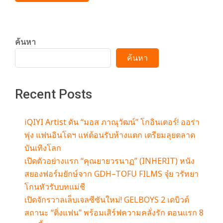
ค้นหา
ค้นหา
Recent Posts
iQIYI Artist ดัน “มอส ภาณุวัฒน์” โกอินเตอร์! ออร่า
พุ่ง แฟนอินโดฯ แห่ต้อนรับห้างแตก เตรียมลุยตลาด
บันเทิงโลก
เปิดตัวอย่างแรก “คุณยายวรนาฏ” (INHERIT) หนัง
สยองฟอร์มยักษ์จาก GDH–TOFU FILMS จุ๋ย วรัทยา
โกนหัวรับบทแม่ชี
เปิดจักรวาลเล็บเจลซีซันใหม่! GELBOYS 2 เดบิวต์
สถานะ “ติ่งแฟน” พร้อมเสิร์ฟความคลั่งรัก ตอนแรก 8