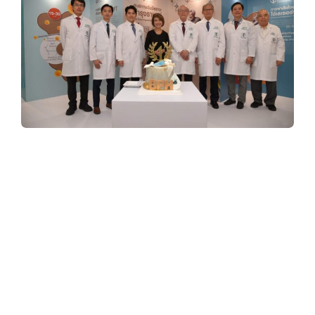
y
3
6
0
ปัจจุบัน ประชากรผู้สูงอายุมีจำนวนเพิ่มขึ้นอย่าง
ต่อเนื่อง ทำให้วงการสาธารณสุขทั่วโลกมีความ
.
กังวลเกี่ยวกับปัญหาสุขภาพโดยเฉพาะในผู้สูงวัย
หนึ่งในโรคที่พบบ่อยที่สุดในชายสูงวัย คือ โรค
c
ต่อมลูกหมากโต ซึ่งพบมากในผู้ชายอายุ 60 ปีขึ้น
ไป ประมาณ 50% และในผู้ชายอายุ 70 ปีขึ้นไป
o
กว่า 80% ทั้งนี้ โรคต่อมลูกหมากโต ถึงแม้จะ
เป็นโรคที่ไม่อันตรายถึงชีวิต แต่มีผลกระทบต่อ
คุณภาพชีวิตอย่างมาก