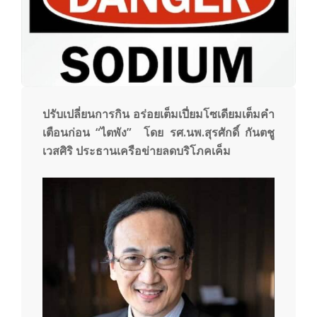
y
3
6
ปรับเปลี่ยนการกิน อร่อยเต็มเปี่ยมโซเดียมเต็มคำ
เตือนก่อน “ไตพัง”
โดย รศ.นพ.สุรศักดิ์ กันตชู
0
เวสศิริ ประธานเครือข่ายลดบริโภคเค็ม
.
c
o