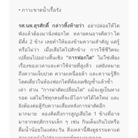
• ภาวะขาดน้ำเรื้อรัง
รศ.นพ.
สุร
ศักดิ์
กล่าวทิ้งท้ายว่า
อย่าปล่อยให้ไต
พังแล้วต้องมานั่งฟอกไต หลายคนอาจคิดว่า ไต
มีตั้ง 2 ข้าง เลยทำให้มองข้ามความสำคัญ แต่รู้
หรือไม่ว่า เมื่อเสียไตไปสักข้าง การใช้ชีวิตจะ
เปลี่ยนไปอย่างสิ้นเชิง
“การฟอกไต”
ไม่ใช่เพียง
เรื่องของเวลาและค่าใช้จ่ายที่สูงลิ่ว แต่ยังหมาย
ถึงความเจ็บปวด ความเหนื่อยล้า และความรู้สึก
โดดเดี่ยวในห้องฟอกไตที่ต้องเผชิญซ้ำแล้วซ้ำ
เล่า ส่วน “การผ่าตัดเปลี่ยนไต” แม้จะดูเป็นทาง
รอด แต่ไม่ใช่ทุกคนที่จะมีโอกาสได้ไตใหม่ และ
ยังต้องต่อสู้กับความเสี่ยงหลังการผ่าตัดอีก
มากมาย ลองคิดถึงการสูญเสียไต 1 ข้างที่อาจ
มาจากพฤติกรรมเล็ก ๆ เช่น กินเค็มเกินไปหรือ
ดื่มน้ำน้อยในแต่ละวัน สิ่งเหล่านี้ฟังดูธรรมดาแต่
สามารถนำไปสู่ความทุกข์ทรมานตลอด