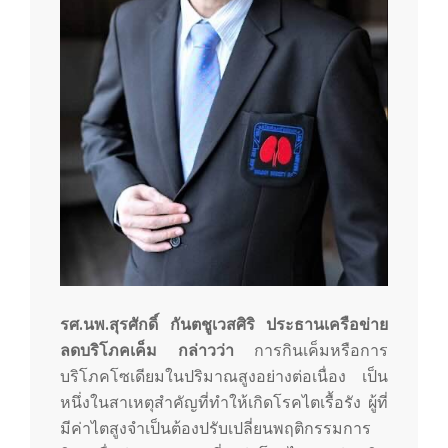
m
รศ.นพ.
สุร
ศักดิ์ กันตชู
เวส
ศิริ ประธานเครือข่าย
ลดบริโภคเค็ม
กล่าวว่า
การกินเค็มหรือการ
บริโภคโซเดียมในปริมาณสูงอย่างต่อเนื่อง เป็น
หนึ่งในสาเหตุสำคัญที่ทำให้เกิดโรคไตเรื้อรัง ผู้ที่
มีค่าไตสูงจำเป็นต้องปรับเปลี่ยนพฤติกรรมการ