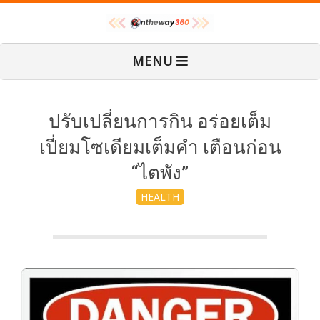
Skip
O
to
content
Primary
MENU
Navigation
n
Menu
T
ปรับเปลี่ยนการกิน อร่อยเต็ม
เปี่ยมโซเดียมเต็มคำ เตือนก่อน
h
“ไตพัง”
HEALTH
e
W
a