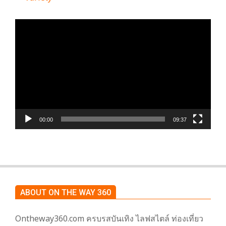
ตัว
เล่น
ไฟล์
วิดีโอ
00:00
09:37
ABOUT ON THE WAY 360
Ontheway360.com ครบรสบันเทิง ไลฟสไตล์ ท่องเที่ยว