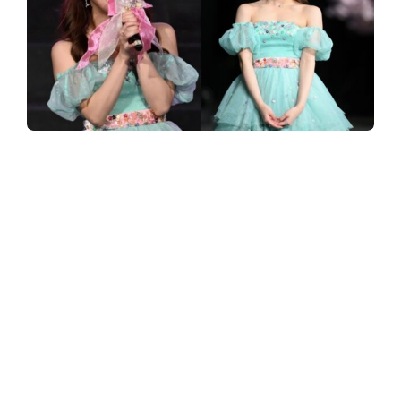
y
3
6
“รินะ CGM48” อำลาแฟนคลับครั้งสุดท้าย
0
ขอบคุณที่ซับพอร์ตกันมา 15 ปี
.
“รินะ CGM48” อำลาแฟนคลับครั้ง
สุดท้าย
“Izurina’s Graduation Concert ทุก
c
คน Arigatou” ขอบคุณที่ซับพอร์ตกันมา 15 ปี
o
“Izurina’s
Graduation Concert ทุก