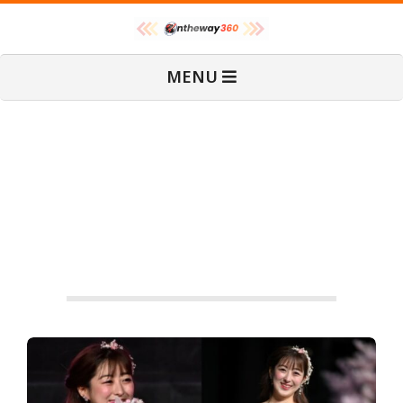
Skip
O
to
content
Primary
MENU
Navigation
n
Menu
T
h
NEWS
e
W
a