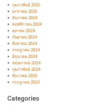
กุมภาพันธ์ 2025
มกราคม 2025
ธันวาคม 2024
พฤศจิกายน 2024
ตุลาคม 2024
กันยายน 2024
สิงหาคม 2024
กรกฎาคม 2024
มิถุนายน 2024
พฤษภาคม 2024
กุมภาพันธ์ 2024
ธันวาคม 2023
กรกฎาคม 2023
Categories