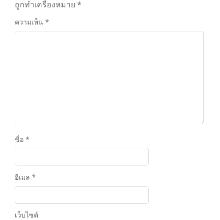
ถูกทำเครื่องหมาย
*
ความเห็น
*
ชื่อ
*
อีเมล
*
เว็บไซต์