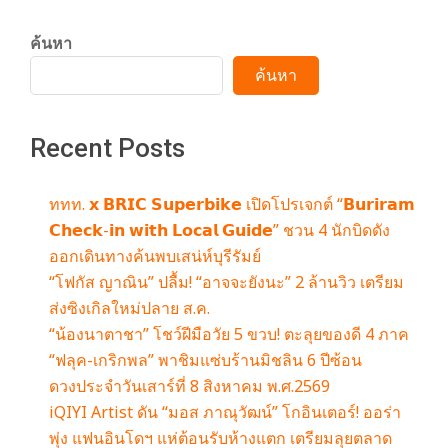
ค้นหา
ค้นหา
Recent Posts
ททท. 𝘅 𝗕𝗥𝗜𝗖 𝗦𝘂𝗽𝗲𝗿𝗯𝗶𝗸𝗲 เปิดโปรเจกต์ “𝗕𝘂𝗿𝗶𝗿𝗮𝗺
𝗖𝗵𝗲𝗰𝗸-𝗶𝗻 𝘄𝗶𝘁𝗵 𝗟𝗼𝗰𝗮𝗹 𝗚𝘂𝗶𝗱𝗲” ชวน 4 นักบิดดัง
ออกเดินทางค้นพบเสน่ห์บุรีรัมย์
“โฟกัส ญาณิน” ปลื้ม! “อาจจะยังนะ” 2 ล้านวิว เตรียม
ส่งซิงเกิลใหม่ปลาย ส.ค.
“น้องนาตาชา” โชว์ฝีมือวัย 5 ขวบ! ตะลุยของดี 4 ภาค
“ฟลุค-เกริกพล” พาชิมแซ่บร้านมิชลิน 6 ปีซ้อน
ดวงประจำวันเสาร์ที่ 8 สิงหาคม พ.ศ.2569
iQIYI Artist ดัน “มอส ภาณุวัฒน์” โกอินเตอร์! ออร่า
พุ่ง แฟนอินโดฯ แห่ต้อนรับห้างแตก เตรียมลุยตลาด