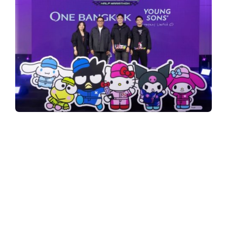
y
3
6
0
.
ครั้งแรกในเซาท์อีสเอเชียกับ “SANRIO
CHARACTERS HALF MARATHON”
ณ “วัน
แบงค็อก” เปิดระยะวิ่ง CITY RUN 17K ครั้งแรก
c
ในไทย
พร้อมผลักดันกรุงเทพฯ ให้เป็น
Sportainment Destination แห่งใหม่
o
“ยัง ซันส์”
“วัน แบงค็อก”