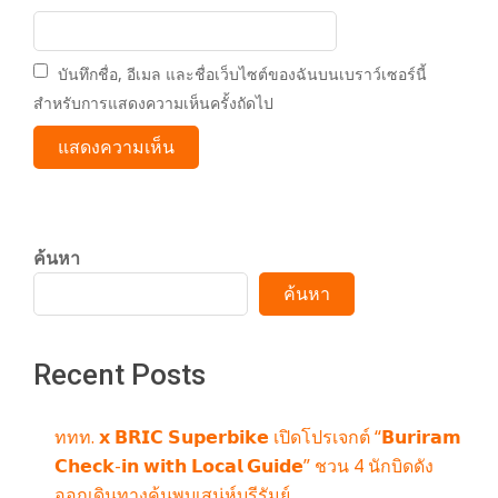
บันทึกชื่อ, อีเมล และชื่อเว็บไซต์ของฉันบนเบราว์เซอร์นี้
สำหรับการแสดงความเห็นครั้งถัดไป
ค้นหา
ค้นหา
Recent Posts
ททท. 𝘅 𝗕𝗥𝗜𝗖 𝗦𝘂𝗽𝗲𝗿𝗯𝗶𝗸𝗲 เปิดโปรเจกต์ “𝗕𝘂𝗿𝗶𝗿𝗮𝗺
𝗖𝗵𝗲𝗰𝗸-𝗶𝗻 𝘄𝗶𝘁𝗵 𝗟𝗼𝗰𝗮𝗹 𝗚𝘂𝗶𝗱𝗲” ชวน 4 นักบิดดัง
ออกเดินทางค้นพบเสน่ห์บุรีรัมย์