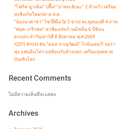
“โฟกัส ญาณิน” ปลื้ม! “อาจจะยังนะ” 2 ล้านวิว เตรียม
ส่งซิงเกิลใหม่ปลาย ส.ค.
“น้องนาตาชา” โชว์ฝีมือวัย 5 ขวบ! ตะลุยของดี 4 ภาค
“ฟลุค-เกริกพล” พาชิมแซ่บร้านมิชลิน 6 ปีซ้อน
ดวงประจำวันเสาร์ที่ 8 สิงหาคม พ.ศ.2569
iQIYI Artist ดัน “มอส ภาณุวัฒน์” โกอินเตอร์! ออร่า
พุ่ง แฟนอินโดฯ แห่ต้อนรับห้างแตก เตรียมลุยตลาด
บันเทิงโลก
Recent Comments
ไม่มีความเห็นที่จะแสดง
Archives