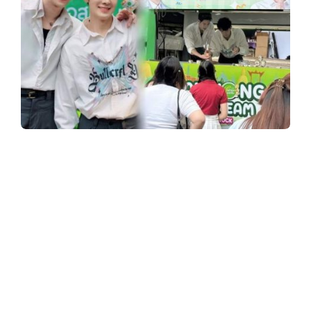
y
3
6
0
“บอสตั้น-คัท” นำทีมนักแสดงซีรีส์ “อาการมัน
เป็นยังไงไหนบอกหมอ” จัดกิจกรรม Roadshow
.
Freshy Day 10 รั้วมหาวิทยาลัย ร่วมกับไผ่ทอง
ไอสครีม
c
บอสตั้น ศุภเดช
คัท ธน
o
วัฒน์
“อาการมันเป็นยังไงไหนบอกหมอ
(Lottery Doctor)”