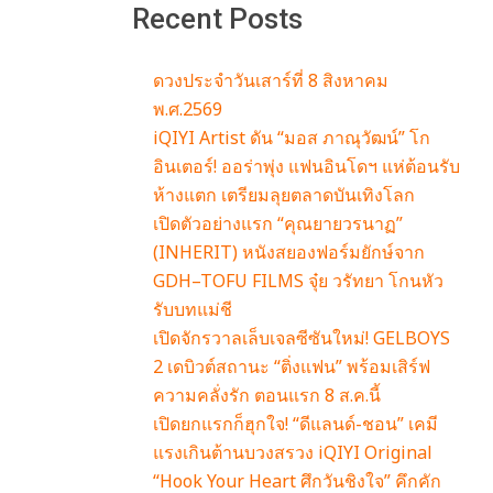
Recent Posts
ดวงประจำวันเสาร์ที่ 8 สิงหาคม
พ.ศ.2569
iQIYI Artist ดัน “มอส ภาณุวัฒน์” โก
อินเตอร์! ออร่าพุ่ง แฟนอินโดฯ แห่ต้อนรับ
ห้างแตก เตรียมลุยตลาดบันเทิงโลก
เปิดตัวอย่างแรก “คุณยายวรนาฏ”
(INHERIT) หนังสยองฟอร์มยักษ์จาก
GDH–TOFU FILMS จุ๋ย วรัทยา โกนหัว
รับบทแม่ชี
เปิดจักรวาลเล็บเจลซีซันใหม่! GELBOYS
2 เดบิวต์สถานะ “ติ่งแฟน” พร้อมเสิร์ฟ
ความคลั่งรัก ตอนแรก 8 ส.ค.นี้
เปิดยกแรกก็ฮุกใจ! “ดีแลนด์-ชอน” เคมี
แรงเกินต้านบวงสรวง iQIYI Original
“Hook Your Heart ศึกวันชิงใจ” คึกคัก