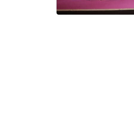
c
o
m
งานแถลงข่าวเปิดตัวโครงการลูกแก้ว
“เริ่มต้นโ
Diversity and Inclusion” กรุงเทพมหานคร – วัน
มูลนิธิเอ็มพลัส
Interdisciplinary Research and Development
Beloved Young One Project)
สนับสนุนสุขภาวะประชากรกลุ่มเฉพาะ (สำนัก 9)
ส่วนร่วม: Embracing Diversity and Inclusion”